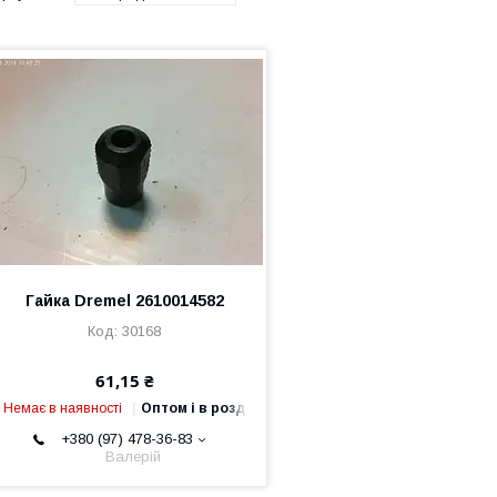
Гайка Dremel 2610014582
30168
61,15 ₴
Немає в наявності
Оптом і в роздріб
+380 (97) 478-36-83
Валерій