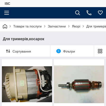
ISC
Товари та послуги
Запчастини
Якорі
Для тримері
Для тримерів,косарок
Сортування
0
Фільтри