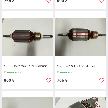
765
900
₴
₴
Якорь ISC CGT-1750 ЯК903
Якір ISC GT-2100 ЯК893
В наявності
В наявності
900
765
₴
₴