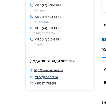
+380 (97) 478-36-83
Валерій
+380 (67) 404-63-42
Олександр
В
+380 (44) 513-14-18
Відділ продажу
+380 (44) 513-84-84
Сервіс
Х
http://www.isc.kiev.ua
office@isc.net.ua
В
+380974783683
І