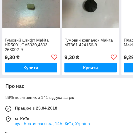
Гумовий штифт Makita
Гумовий ковпачок Makita
Плас
HR5001,GA5030,4303
MT361 424156-9
Maki
263002-9
9,30
9,30
9,2
₴
₴
Купити
Купити
Про нас
88% позитивних з 141 відгука за рік
Працює з 23.04.2018
м. Київ
вул. Братиславська, 14Б, Київ, Україна