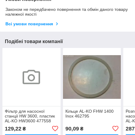
Законом не передбачено повернення та обмін даного товару
належної якості
Всі умови повернення
Подібні товари компанії
Фільтр для насосної
Кільце AL-KO FHW 1400
Розп
станції HW 3600, пластик
Inox 462795
насо
AL-KO HW3600 477558
AL-
129,22
90,09
287
₴
₴