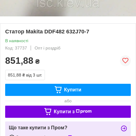
Статор Makita DDF482 632J70-7
В наявності
Код: 37737
Опт і роздріб
851,88
₴
851,88 ₴
від 3 шт.
Купити
або
Купити з
Що таке купити з Пром?