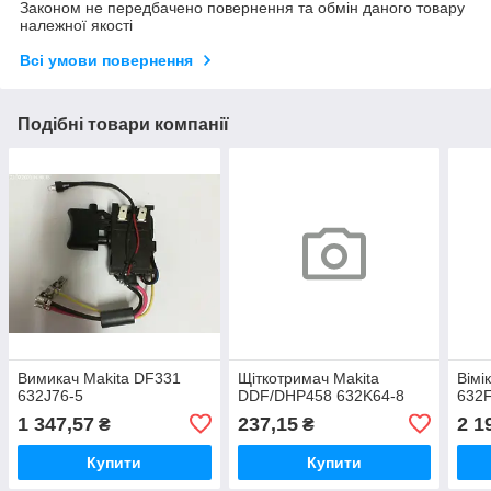
Законом не передбачено повернення та обмін даного товару
належної якості
Всі умови повернення
Подібні товари компанії
Вимикач Makita DF331
Щіткотримач Makita
Вімі
632J76-5
DDF/DHP458 632K64-8
632
1 347,57
237,15
2 1
₴
₴
Купити
Купити