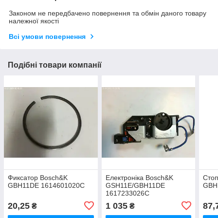
Законом не передбачено повернення та обмін даного товару
належної якості
Всі умови повернення
Подібні товари компанії
Фиксатор Bosch&K
Електроніка Bosch&K
Сто
GBH11DE 1614601020C
GSH11E/GBH11DE
GBH
1617233026C
20,25
1 035
87,
₴
₴