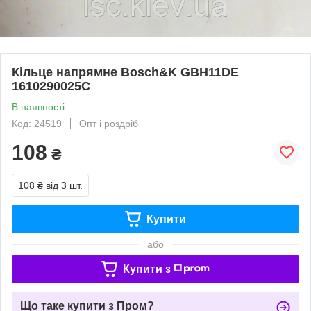
Кільце напрямне Bosch&K GBH11DE
1610290025C
В наявності
Код: 24519
Опт і роздріб
108
₴
108 ₴
від 3 шт.
Купити
або
Купити з
Що таке купити з Пром?