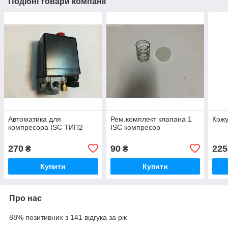
Подібні товари компанії
Автоматика для
Рем.комплект клапана 1
Кожу
компресора ISC ТИП2
ISC компресор
270
90
225
₴
₴
Купити
Купити
Про нас
88% позитивних з 141 відгука за рік