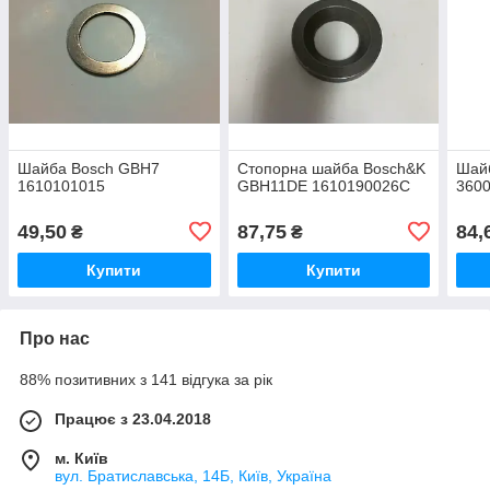
Шайба Bosch GBH7
Стопорна шайба Bosch&K
Шай
1610101015
GBH11DE 1610190026C
360
49,50
87,75
84,
₴
₴
Купити
Купити
Про нас
88% позитивних з 141 відгука за рік
Працює з 23.04.2018
м. Київ
вул. Братиславська, 14Б, Київ, Україна