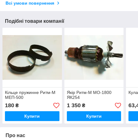
Всі умови повернення
Подібні товари компанії
Кільце пружинне Ритм-М
Якір Ритм-М МО-1800
Кул
МЕП-500
ЯК254
180
1 350
63,
₴
₴
Купити
Купити
Про нас