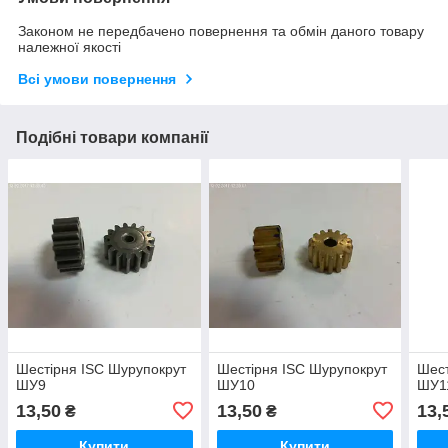
Законом не передбачено повернення та обмін даного товару
належної якості
Всі умови повернення
Подібні товари компанії
Шестірня ISC Шурупокрут
Шестірня ISC Шурупокрут
Шест
ШУ9
ШУ10
ШУ1
13,50
13,50
13,
₴
₴
Купити
Купити