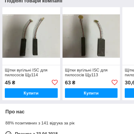
Подібні товари компанії
Щітки вугільні ISC для
Щітки вугільні ISC для
Щітк
пилососів Щу114
пилососів Щу113
пило
45
63
30,
₴
₴
Купити
Купити
Про нас
88% позитивних з 141 відгука за рік
Працює з 23.04.2018