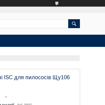
ні ISC для пилососів Щу106
в роздріб
Код:
39660