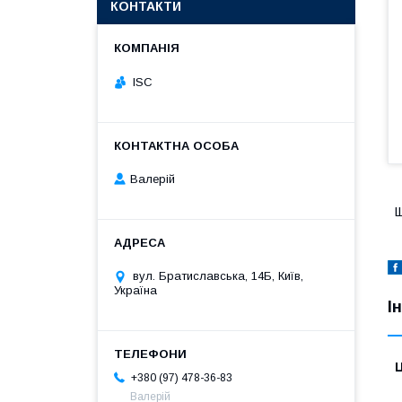
КОНТАКТИ
ISC
Валерій
Щ
вул. Братиславська, 14Б, Київ,
Україна
І
Ц
+380 (97) 478-36-83
Валерій