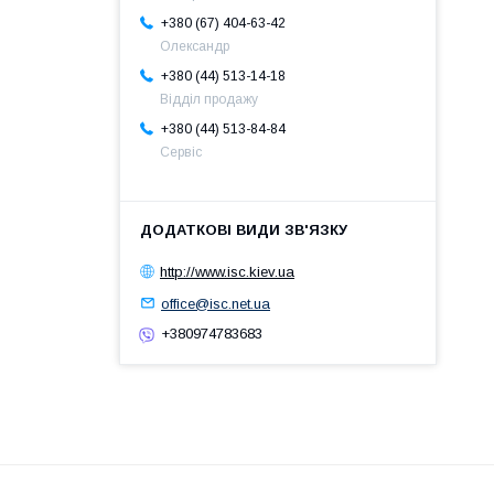
+380 (67) 404-63-42
Олександр
+380 (44) 513-14-18
Відділ продажу
+380 (44) 513-84-84
Сервіс
http://www.isc.kiev.ua
office@isc.net.ua
+380974783683