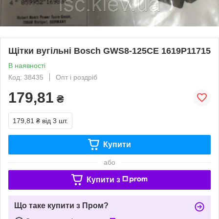
Щітки вугільні Bosch GWS8-125CE 1619P11715
В наявності
Код: 38435
Опт і роздріб
179,81
₴
179,81 ₴
від 3 шт.
Купити
або
Купити з
Що таке купити з Пром?