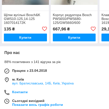
Щітки вугільні Bosch&K
Корпус редуктора Bosch
Клав
GWS10-125,14-125
PWS650/PWS680-
Bos
1607014172K
125/GWS660/600
161
1619P01814
135
667,96
29,
₴
₴
Купити
Купити
Про нас
88% позитивних з 141 відгука за рік
Працює з 23.04.2018
м. Київ
вул. Братиславська, 14Б, Київ, Україна
Контакти
Сьогодні вихідний
Показати весь графік роботи