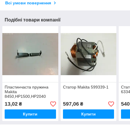
Всі умови повернення
Подібні товари компанії
Пластинчаста пружина
Статор Makita 599339-1
Стат
Makita
633
8450,HP1500,HP2040
232134-3
13,02
597,06
540
₴
₴
Купити
Купити