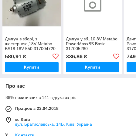
Двигун в зборі, з
Двигун у зб.,10.8V Metabo
Двиг
шестернею,18V Metabo
PowerMaxxBS Basic
Powe
BS18 18V 550 317004720
317005280
317
580,91
336,86
749
₴
₴
Купити
Купити
Про нас
88% позитивних з 141 відгука за рік
Працює з 23.04.2018
м. Київ
вул. Братиславська, 14Б, Київ, Україна
Контакти