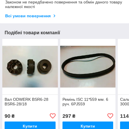
Законом не передбачено повернення та обмін даного товару
належної якості
Всі умови повернення
Подібні товари компанії
Вал ODWERK BSR6-28
Ремінь ISC 11*559 мм. 6
Саль
BSR6-28/18
руч. 6PJ559
3000
90
297
114
₴
₴
Купити
Купити