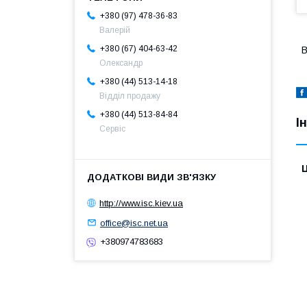
+380 (97) 478-36-83
Валерій
+380 (67) 404-63-42
В
Олександр
+380 (44) 513-14-18
Відділ продажу
+380 (44) 513-84-84
І
Сервіс
Ц
http://www.isc.kiev.ua
office@isc.net.ua
+380974783683