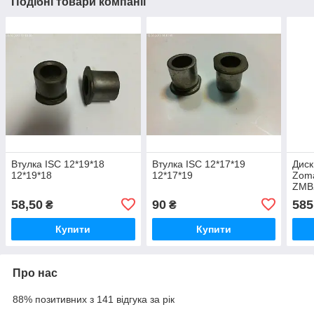
Подібні товари компанії
Втулка ISC 12*19*18
Втулка ISC 12*17*19
Диск
12*19*18
12*17*19
Zom
ZMB
58,50
90
585
₴
₴
Купити
Купити
Про нас
88% позитивних з 141 відгука за рік