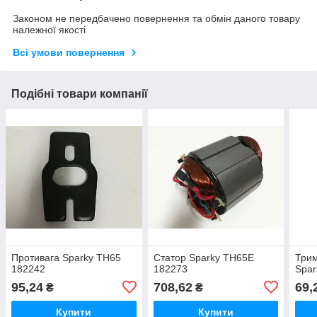
Законом не передбачено повернення та обмін даного товару
належної якості
Всі умови повернення
Подібні товари компанії
Противага Sparky TH65
Статор Sparky TH65E
Трим
182242
182273
Spar
95,24
708,62
69,
₴
₴
Купити
Купити