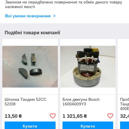
Законом не передбачено повернення та обмін даного товару
належної якості
Всі умови повернення
Подібні товари компанії
Шпонка Тандем 52CC
Блок двигуна Bosch
Проб
52/D8
1600A009Y3
Тан
400Е
13,50
1 321,65
32,
₴
₴
Купити
Купити