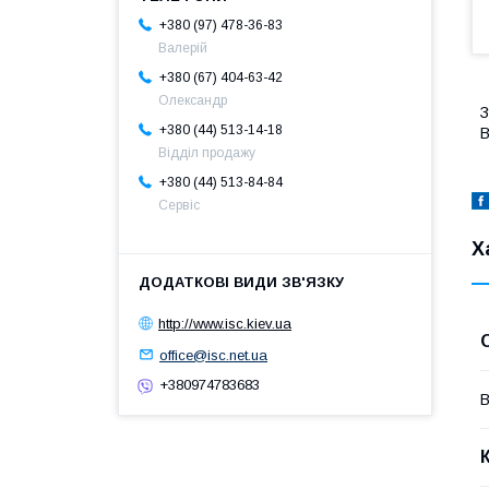
+380 (97) 478-36-83
Валерій
+380 (67) 404-63-42
Олександр
З
+380 (44) 513-14-18
В
Відділ продажу
+380 (44) 513-84-84
Сервіс
Х
http://www.isc.kiev.ua
office@isc.net.ua
+380974783683
В