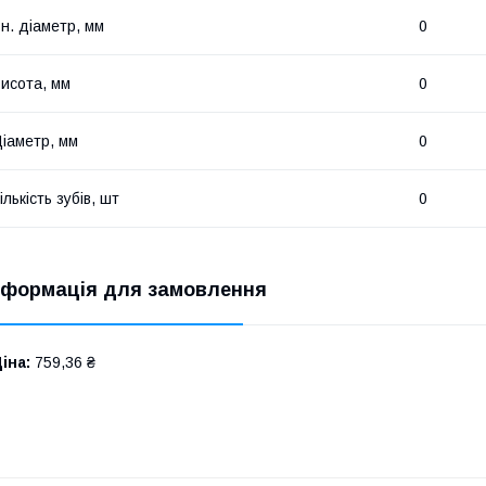
н. діаметр, мм
0
исота, мм
0
іаметр, мм
0
ількість зубів, шт
0
нформація для замовлення
іна:
759,36 ₴