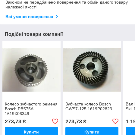
Законом не передбачено повернення та обмін даного товару
належної якості
Всі умови повернення
Подібні товари компанії
Колесо зубчастого ременя
Зубчасте колесо Bosch
Вал 
Bosch PBS75A
GWS7-125 1619P02823
Skil
1619X06349
273,73
273,73
1 1
₴
₴
Купити
Купити