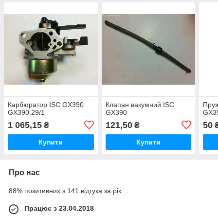
Карбюратор ISC GX390
Клапан вакумний ISC
Пруж
GX390.29/1
GX390
GX3
1 065,15
121,50
50
₴
₴
Купити
Купити
Про нас
88% позитивних з 141 відгука за рік
Працює з 23.04.2018