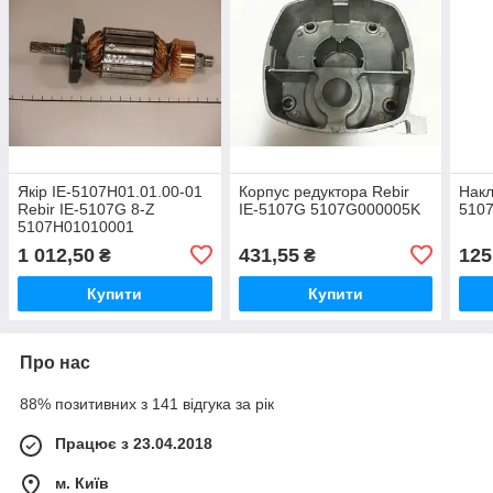
Якір IE-5107Н01.01.00-01
Корпус редуктора Rebir
Накл
Rebir IE-5107G 8-Z
IE-5107G 5107G000005K
510
5107Н01010001
1 012,50
431,55
125
₴
₴
Купити
Купити
Про нас
88% позитивних з 141 відгука за рік
Працює з 23.04.2018
м. Київ