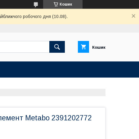
Кошик
айближчого робочого дня (10.08).
Кошик
лемент Metabo 2391202772