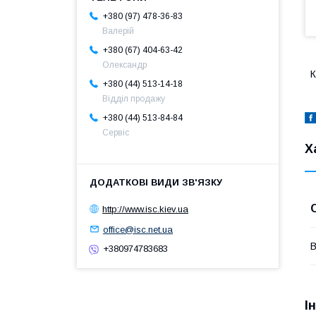
+380 (97) 478-36-83
Валерій
+380 (67) 404-63-42
Олександр
К
+380 (44) 513-14-18
Відділ продажу
+380 (44) 513-84-84
Сервіс
Х
http://www.isc.kiev.ua
office@isc.net.ua
В
+380974783683
І