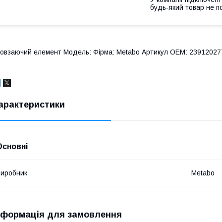
будь-який товар не п
овзаючий елемент Модель: Фірма: Metabo Артикул OEM: 239120277
арактеристики
Основні
иробник
Metabo
нформація для замовлення