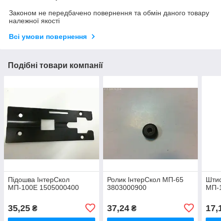
Законом не передбачено повернення та обмін даного товару
належної якості
Всі умови повернення
Подібні товари компанії
Підошва ІнтерСкол
Ролик ІнтерСкол МП-65
Штиф
МП-100Е 1505000400
3803000900
МП-
35,25
37,24
17,
₴
₴