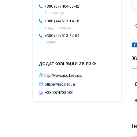
+380 (67) 404-63-42
Олександр
+380 (44) 513-14-18
К
Відділ продажу
+380 (44) 513-84-84
Сервіс
Х
http://www.isc.kiev.ua
office@isc.net.ua
+380974783683
В
І