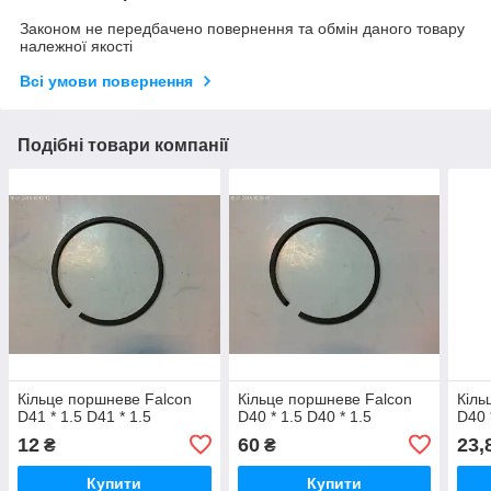
Законом не передбачено повернення та обмін даного товару
належної якості
Всі умови повернення
Подібні товари компанії
Кільце поршневе Falcon
Кільце поршневе Falcon
Кіль
D41 * 1.5 D41 * 1.5
D40 * 1.5 D40 * 1.5
D40 
12
60
23,
₴
₴
Купити
Купити