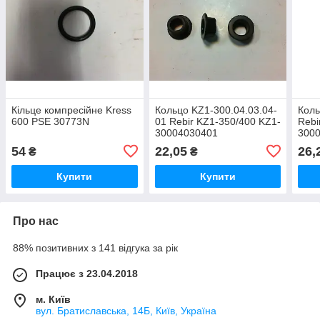
Кільце компресійне Kress
Кольцо KZ1-300.04.03.04-
Коль
600 PSE 30773N
01 Rebir KZ1-350/400 KZ1-
Rebi
30004030401
300
54
22,05
26,
₴
₴
Купити
Купити
Про нас
88% позитивних з 141 відгука за рік
Працює з 23.04.2018
м. Київ
вул. Братиславська, 14Б, Київ, Україна