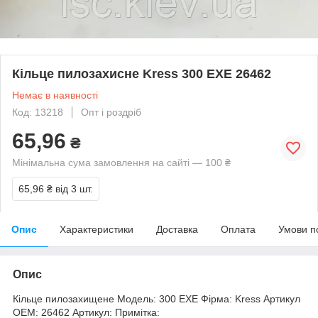
Кільце пилозахисне Kress 300 EXE 26462
Немає в наявності
Код: 13218
Опт і роздріб
65,96
₴
Мінімальна сума замовлення на сайті — 100 ₴
65,96 ₴
від 3 шт.
Опис
Характеристики
Доставка
Оплата
Умови п
Опис
Кільце пилозахищене Модель: 300 EXE Фірма: Kress Артикул
OEM: 26462 Артикул: Примітка: