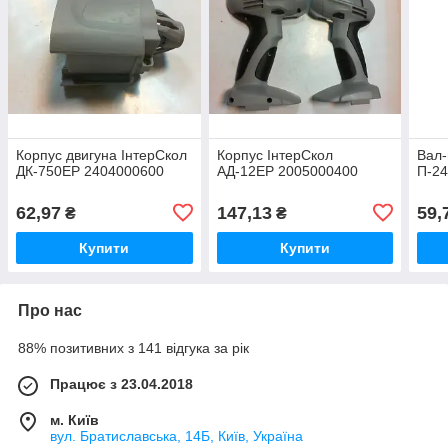
Корпус двигуна ІнтерСкол
Корпус ІнтерСкол
Вал-
ДК-750ЕР 2404000600
АД-12ЕР 2005000400
П-24
62,97
147,13
59,
₴
₴
Купити
Купити
Про нас
88% позитивних з 141 відгука за рік
Працює з 23.04.2018
м. Київ
вул. Братиславська, 14Б, Київ, Україна