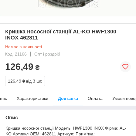
Кришка нососної станції AL-KO HWF1300
INOX 462811
Немає в наявності
Код: 21166
Опт і роздріб
126,49
₴
126,49 ₴
від 3 шт.
пис
Характеристики
Доставка
Оплата
Умови пове
Опис
Кришка нососної станції Модель: HWF1300 INOX Фірма: AL-
KO Артикул OEM: 462811 Артикул: Примітка: