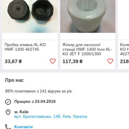
Пробка зливна AL-KO
Фільтр для насосної
Коле
HWF 1300 462745
станції HWF 1400 Inox AL-
KO 
KO JET F 1000/1300
462
462777
33,67
117,39
218
₴
₴
Про нас
88% позитивних з 141 відгука за рік
Працює з 23.04.2018
м. Київ
вул. Братиславська, 14Б, Київ, Україна
Контакти