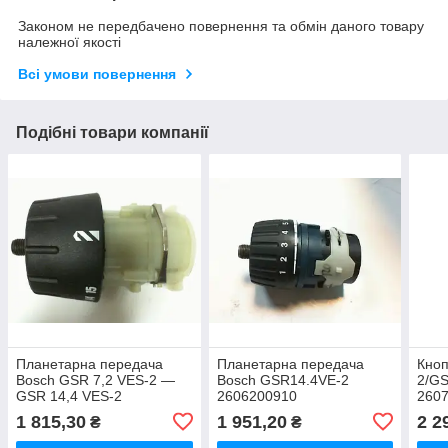
Законом не передбачено повернення та обмін даного товару
належної якості
Всі умови повернення
Подібні товари компанії
Планетарна передача
Планетарна передача
Кно
Bosch GSR 7,2 VES-2 —
Bosch GSR14.4VE-2
2/G
GSR 14,4 VES-2
2606200910
260
2606200065
1 815,30
1 951,20
2 2
₴
₴