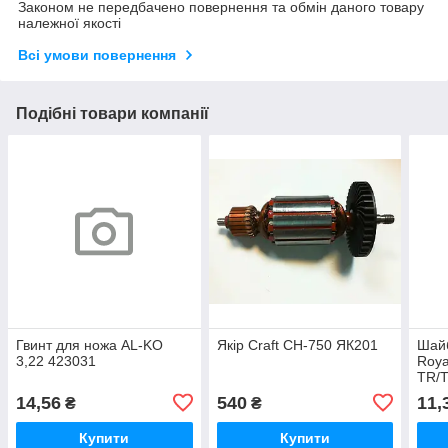
Законом не передбачено повернення та обмін даного товару
належної якості
Всі умови повернення
Подібні товари компанії
Гвинт для ножа AL-KO
Якір Craft CH-750 ЯК201
Шайб
3,22 423031
Roya
TR/T
14,56
540
11,
₴
₴
Купити
Купити