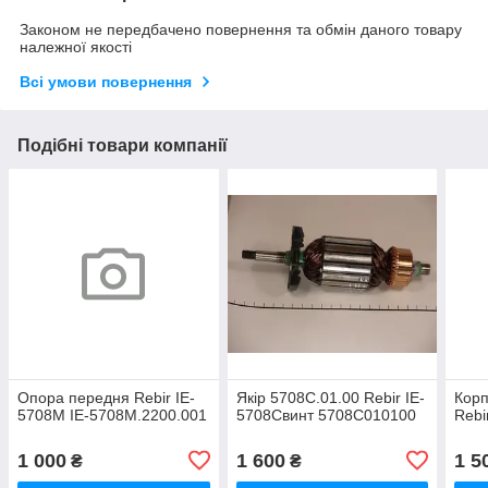
Законом не передбачено повернення та обмін даного товару
належної якості
Всі умови повернення
Подібні товари компанії
Опора передня Rebir IE-
Якір 5708C.01.00 Rebir IE-
Корп
5708М IE-5708М.2200.001
5708Свинт 5708C010100
Rebi
1 000
1 600
1 5
₴
₴