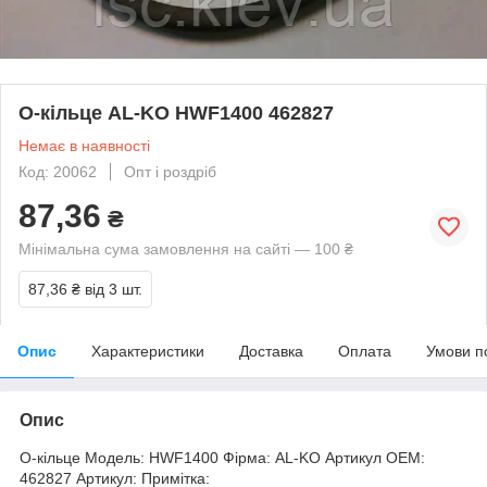
О-кільце AL-KO HWF1400 462827
Немає в наявності
Код: 20062
Опт і роздріб
87,36
₴
Мінімальна сума замовлення на сайті — 100 ₴
87,36 ₴
від 3 шт.
Опис
Характеристики
Доставка
Оплата
Умови п
Опис
О-кільце Модель: HWF1400 Фірма: AL-KO Артикул OEM:
462827 Артикул: Примітка: