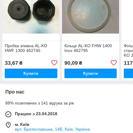
Пробка зливна AL-KO
Кільце AL-KO FHW 1400
Філь
HWF 1300 462745
Inox 462795
стан
KO J
462
33,67
90,09
117
₴
₴
Купити
Купити
Про нас
88% позитивних з 141 відгука за рік
Працює з 23.04.2018
м. Київ
вул. Братиславська, 14Б, Київ, Україна