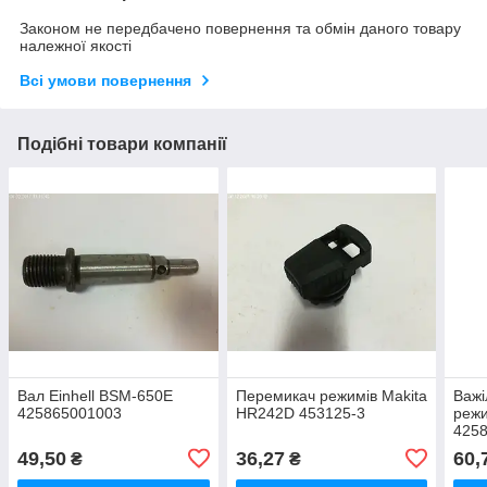
Законом не передбачено повернення та обмін даного товару
належної якості
Всі умови повернення
Подібні товари компанії
Вал Einhell BSM-650E
Перемикач режимів Makita
Важі
425865001003
HR242D 453125-3
режи
425
49,50
36,27
60,
₴
₴