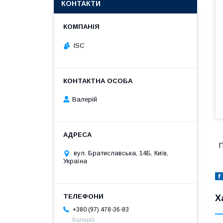
КОНТАКТИ
ISC
Валерій
П
вул. Братиславська, 14Б, Київ,
Україна
Х
+380 (97) 478-36-83
Валерій