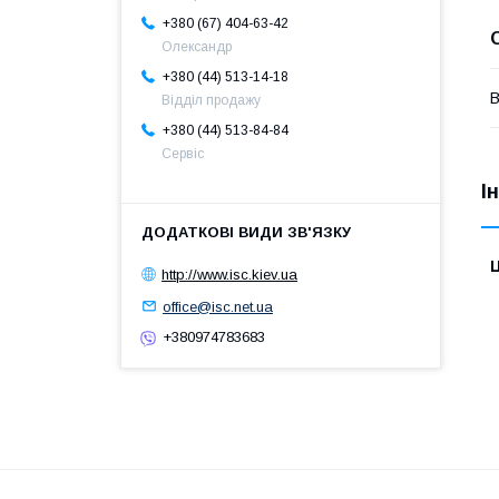
+380 (67) 404-63-42
Олександр
+380 (44) 513-14-18
В
Відділ продажу
+380 (44) 513-84-84
Сервіс
І
Ц
http://www.isc.kiev.ua
office@isc.net.ua
+380974783683