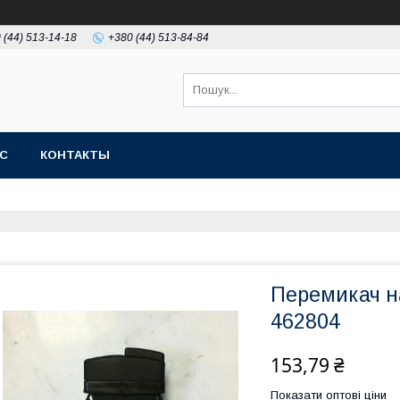
 (44) 513-14-18
+380 (44) 513-84-84
АС
КОНТАКТЫ
Перемикач н
462804
153,79 ₴
Показати оптові ціни