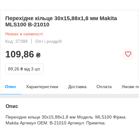
Перехідне кільце 30x15,88x1,8 мм Makita
MLS100 B-21010
Немає в наявності
Код: 37388
Опт і роздріб
109,86
₴
89,26 ₴
від 3 шт.
Опис
Характеристики
Доставка
Оплата
Умови п
Опис
Перехідне кільце 30x15,88x1,8 мм Модель: MLS100 Фірма:
Makita Артикул OEM: B-21010 Артикул: Примітка: