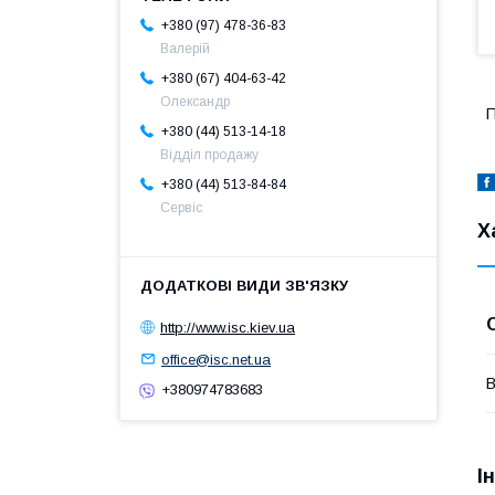
+380 (97) 478-36-83
Валерій
+380 (67) 404-63-42
Олександр
П
+380 (44) 513-14-18
Відділ продажу
+380 (44) 513-84-84
Сервіс
Х
http://www.isc.kiev.ua
office@isc.net.ua
В
+380974783683
І