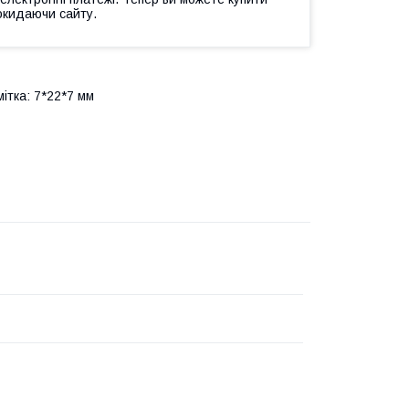
окидаючи сайту.
ітка: 7*22*7 мм