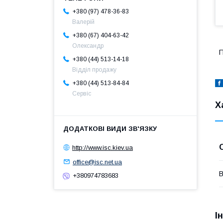
+380 (97) 478-36-83
Валерій
+380 (67) 404-63-42
Олександр
П
+380 (44) 513-14-18
Відділ продажу
+380 (44) 513-84-84
Сервіс
Х
http://www.isc.kiev.ua
office@isc.net.ua
В
+380974783683
І