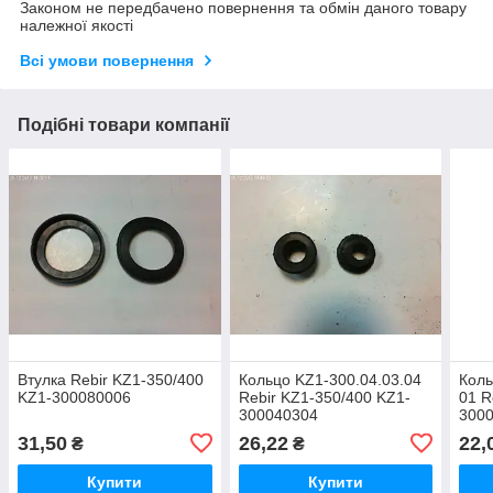
Законом не передбачено повернення та обмін даного товару
належної якості
Всі умови повернення
Подібні товари компанії
Втулка Rebir KZ1-350/400
Кольцо KZ1-300.04.03.04
Коль
KZ1-300080006
Rebir KZ1-350/400 KZ1-
01 R
300040304
300
31,50
26,22
22,
₴
₴
Купити
Купити