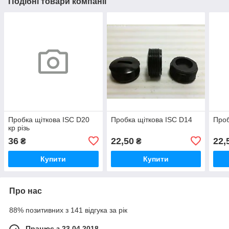
Подібні товари компанії
Пробка щіткова ISC D20
Пробка щіткова ISC D14
Проб
кр різь
36
22,50
22,
₴
₴
Купити
Купити
Про нас
88% позитивних з 141 відгука за рік
Працює з 23.04.2018