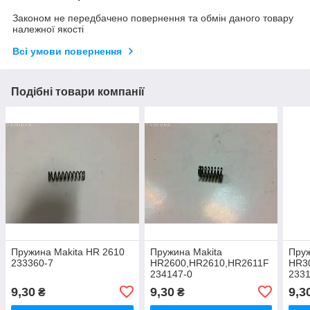
Законом не передбачено повернення та обмін даного товару
належної якості
Всі умови повернення
Подібні товари компанії
Пружина Makita HR 2610
Пружина Makita
Пруж
233360-7
HR2600,HR2610,HR2611F
HR30
234147-0
2331
9,30
9,30
9,3
₴
₴