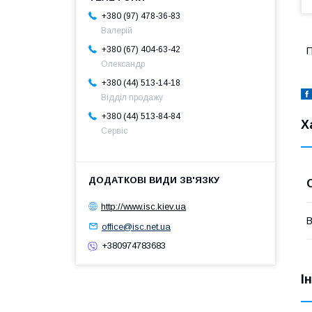
+380 (97) 478-36-83
Валерій
+380 (67) 404-63-42
П
Олександр
+380 (44) 513-14-18
Відділ продажу
+380 (44) 513-84-84
Х
Сервіс
http://www.isc.kiev.ua
В
office@isc.net.ua
+380974783683
І