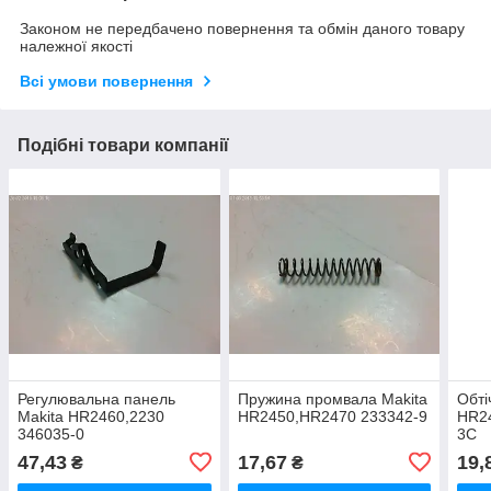
Законом не передбачено повернення та обмін даного товару
належної якості
Всі умови повернення
Подібні товари компанії
Регулювальна панель
Пружина промвала Makita
Обті
Makita HR2460,2230
HR2450,HR2470 233342-9
HR2
346035-0
3C
47,43
17,67
19,
₴
₴