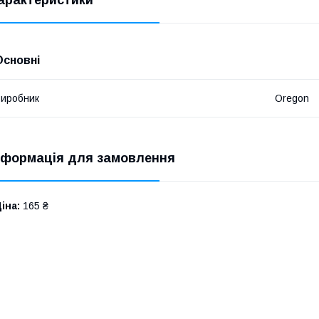
арактеристики
Основні
иробник
Oregon
нформація для замовлення
іна:
165 ₴