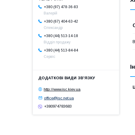
Х
+380 (97) 478-36-83
Валерій
+380 (67) 404-63-42
Олександр
+380 (44) 513-14-18
В
Відділ продажу
+380 (44) 513-84-84
Сервіс
І
Ц
http://www.isc.kiev.ua
office@isc.net.ua
+380974783683