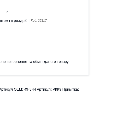
птом і в роздріб
Код:
25117
ено повернення та обмін даного товару
ртикул OEM: 49-844 Артикул: РКК9 Примітка: