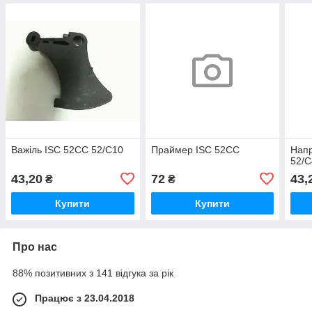
Важіль ISC 52СС 52/C10
Праймер ISC 52СС
Нап
52/C
43,20
72
43,
₴
₴
Купити
Купити
Про нас
88% позитивних з 141 відгука за рік
Працює з 23.04.2018