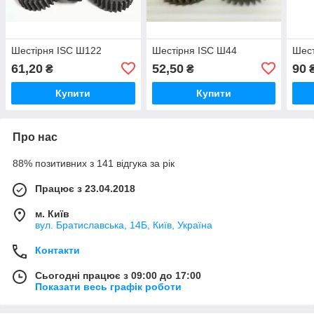
Шестірня ISC Ш122
Шестірня ISC Ш44
Шест
61,20
52,50
90
₴
₴
Купити
Купити
Про нас
88% позитивних з 141 відгука за рік
Працює з 23.04.2018
м. Київ
вул. Братиславська, 14Б, Київ, Україна
Контакти
Сьогодні працює з 09:00 до 17:00
Показати весь графік роботи