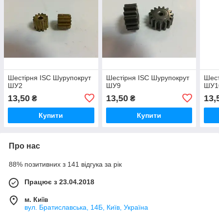
Шестірня ISC Шурупокрут
Шестірня ISC Шурупокрут
Шест
ШУ2
ШУ9
ШУ1
13,50
13,50
13,
₴
₴
Купити
Купити
Про нас
88% позитивних з 141 відгука за рік
Працює з 23.04.2018
м. Київ
вул. Братиславська, 14Б, Київ, Україна